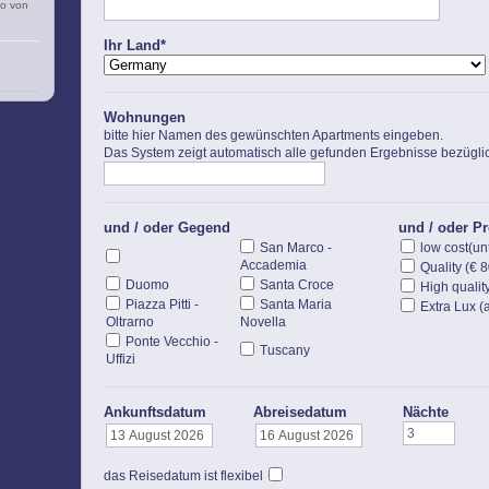
So von
Ihr Land*
Wohnungen
bitte hier Namen des gewünschten Apartments eingeben.
Das System zeigt automatisch alle gefunden Ergebnisse bezügli
und / oder Gegend
und / oder Pr
San Marco -
low cost(un
Accademia
Quality (€ 
Duomo
Santa Croce
High qualit
Piazza Pitti -
Santa Maria
Extra Lux (
Oltrarno
Novella
Ponte Vecchio -
Tuscany
Uffizi
Ankunftsdatum
Abreisedatum
Nächte
das Reisedatum ist flexibel