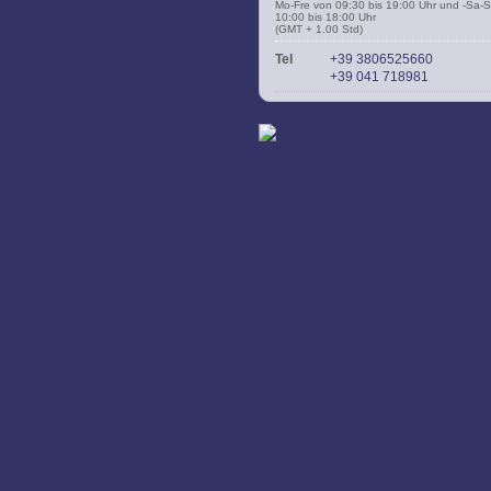
Mo-Fre von 09:30 bis 19:00 Uhr und -Sa-
10:00 bis 18:00 Uhr
(GMT + 1.00 Std)
Tel
+39 3806525660
+39 041 718981