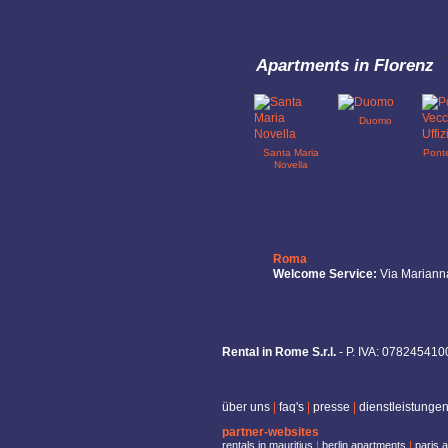
Apartments in Florenz
Duomo
Santa Maria
Ponte
Novella
Roma
Welcome Service:
Via Mariann
Rental in Rome S.r.l.
- P. IVA: 0782454100
über uns
|
faq's
|
presse
|
dienstleistunge
partner-websites
rentals in mauritius
|
berlin apartments
|
paris 