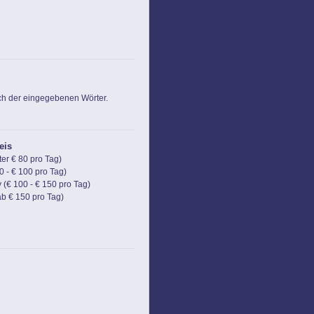
ch der eingegebenen Wörter.
eis
ter € 80 pro Tag)
80 - € 100 pro Tag)
y (€ 100 - € 150 pro Tag)
ab € 150 pro Tag)