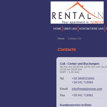
HOME
ÜBER UNS
KONTAKTIERE UNS
Home
Contact Us
Contacts
Call - Center und Buchungen:
Mo-Fre von 09:30 bis 19:00 Uhr und -Sa-
10:00 bis 18:00 Uhr
(GMT + 1.00 Std)
Tel
+39 3806525660
+39 041 718981
Email
info@rentalinrome.com
Fax
+39 041 718981
Kundenservice in Rom: