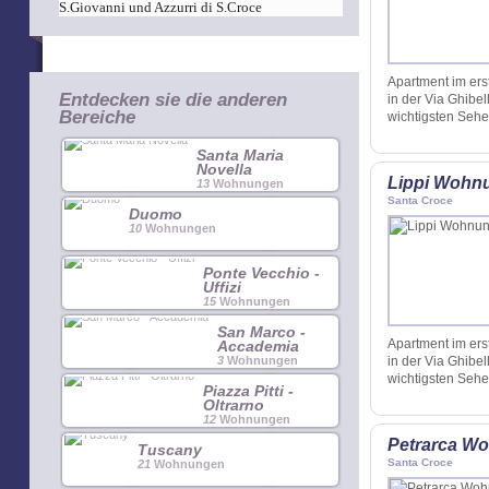
S.Giovanni und Azzurri di S.Croce
Apartment im er
Entdecken sie die anderen
in der Via Ghibe
Bereiche
wichtigsten Seh
Santa Maria
Novella
Lippi Wohn
13
Wohnungen
Santa Croce
Duomo
10
Wohnungen
Ponte Vecchio -
Uffizi
15
Wohnungen
San Marco -
Apartment im er
Accademia
3
Wohnungen
in der Via Ghibe
wichtigsten Seh
Piazza Pitti -
Oltrarno
12
Wohnungen
Petrarca W
Tuscany
Santa Croce
21
Wohnungen