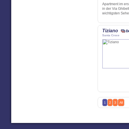
Apartment im er
in der Via Ghibe
wichtigsten Seh
Tiziano
Santa Croce
1
2
3
All