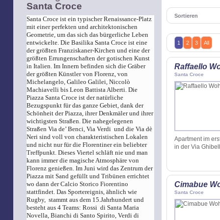
Santa Croce
Sortieren
Santa Croce ist ein typischer Renaissance-Platz
mit einer perfekten und architektonischen
Geometrie, um das sich das bürgerliche Leben
entwickelte. Die Basilika Santa Croce ist eine
1
2
3
All
der größten Franziskaner-Kirchen und eine der
größten Errungenschaften der gotischen Kunst
in Italien. Im Innern befinden sich die Gräber
Raffaello 
der größten Künstler von Florenz, von
Santa Croce
Michelangelo, Galileo Galilei, Niccolò
Machiavelli bis Leon Battista Alberti.
Die
Piazza Santa Croce ist der natürliche
Bezugspunkt für das ganze Gebiet, dank der
Schönheit der Piazza, ihrer Denkmäler und ihrer
wichtigsten Straßen. Die nahegelegenen
Straßen Via de’ Benci, Via Verdi und die Via dè
Neri sind voll von charakteristischen Lokalen
Apartment im er
und nicht nur für die Florentiner ein beliebter
in der Via Ghibe
Treffpunkt. Dieses Viertel schläft nie und man
kann immer die magische Atmosphäre von
Florenz genießen. Im Juni wird das Zentrum der
Piazza mit Sand gefüllt und Tribünen errichtet
wo dann der Calcio Storico Fiorentino
Cimabue W
stattfindet. Das Sportereignis, ähnlich wie
Santa Croce
Rugby, stammt aus dem 15.Jahrhundert und
besteht aus 4 Teams: Rossi di Santa Maria
Novella, Bianchi di Santo Spirito, Verdi di