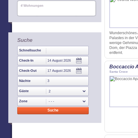
4
Wohnungen
Wunderschönes A
Palastes in der 
Suche
wenige Gehminut
Dom, der Piazza 
Schnellsuche
entfernt.
Check-In
Boccaccio 
Check-Out
Santa Croce
Nächte
Gäste
Zone
Suche