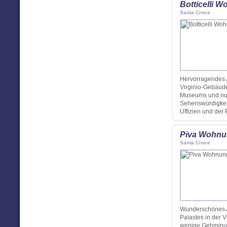
Botticelli 
Santa Croce
Hervorragendes A
Virginio-Gebäude
Museums und nur
Sehenswürdigkeit
Uffizien und der 
Piva Wohn
Santa Croce
Wunderschönes A
Palastes in der 
wenige Gehminut