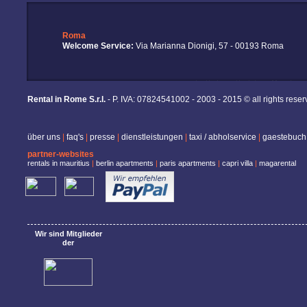
Roma
Welcome Service:
Via Marianna Dionigi, 57 - 00193 Roma
Rental in Rome S.r.l.
- P. IVA: 07824541002 - 2003 - 2015 © all rights rese
über uns
|
faq's
|
presse
|
dienstleistungen
|
taxi / abholservice
|
gaestebuch
partner-websites
rentals in mauritius
|
berlin apartments
|
paris apartments
|
capri villa
|
magarental
Wir sind Mitglieder
der