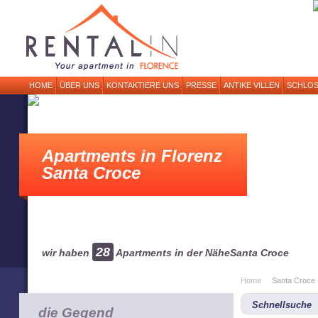
HOME
ÜBER UNS
KONTAKTIERE UNS
PRESSE
ANTIKE VILLEN
SCHLOS
Apartments in Florenz
Santa Croce
28
wir haben
Apartments in der NäheSanta Croce
Home
Santa Croce
Schnellsuche
die Gegend