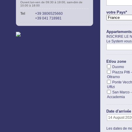
Ouvert lun-ven de 09:30 à 19:00, sam-dim de
10:00 à 18:00
votre Pays*
Tel
+39 3806525660
+39 041 718981
Appartements
INSCRIRE LE 
Le System vous 
Et/ou zone
Duomo
Piazza Pitti -
Oltrarno
Ponte Vecch
Uffizi
San Marco -
Accademia
Date d'arrivée
Les dates de mo