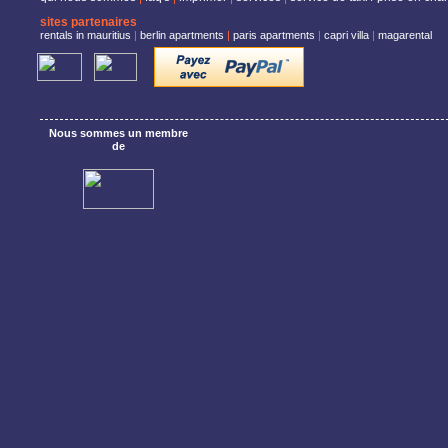
En outre, 
sites partenaires
données p
rentals in mauritius
|
berlin apartments
|
paris apartments
|
capri villa
|
magarental
; envoyer 
de placem
; effectu
l’article 
automatis
Nous sommes un membre
de
Il est en
commercia
du 9 Avri
2000/31/C
à des sol
comme tel
s’opposer
Dans le c
opération
mentionné
Le Titula
Rental in
ayant le s
00050 – 