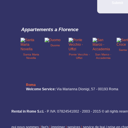
Submit
renseigne
Selon l’a
Le traite
Appartements a Florence
a)Gestion 
contractu
Duomo
Santa 
b)il sera
Santa Maria
Ponte Vecchio -
San Marco -
Novella
Uffizi
Accademia
c)les don
diffusées 
nous info
auxquelle
Roma
pourrons 
Welcome Service:
Via Marianna Dionigi, 57 - 00193 Roma
nommés) o
concernen
Nous vous
Rental in Rome S.r.l.
- P. IVA: 07824541002 - 2003 - 2015 © all rights rese
éventuell
contrat.
qui nous sommes
|
faq's
|
imprimer
|
services
|
service de taxi / prise en cha