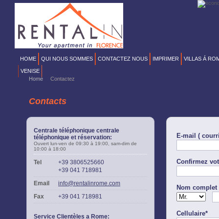
HOME
QUI NOUS SOMMES
CONTACTEZ NOUS
IMPRIMER
VILLAS Á RO
VENISE
Home
Contactez
Contacts
Centrale téléphonique centrale
E-mail ( courri
téléphonique et réservation:
Ouvert lun-ven de 09:30 à 19:00, sam-dim de
10:00 à 18:00
Confirmez vot
Tel
+39 3806525660
+39 041 718981
Email
info@rentalinrome.com
Nom complet 
Fax
+39 041 718981
Cellulaire*
Service Clientèles a Rome: