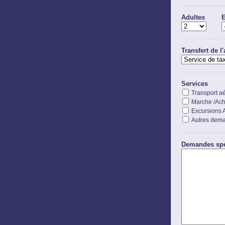
Adultes
E
Transfert de l
Services
Transport aé
Marche /Ach
Excursions 
Autres dem
Demandes spé