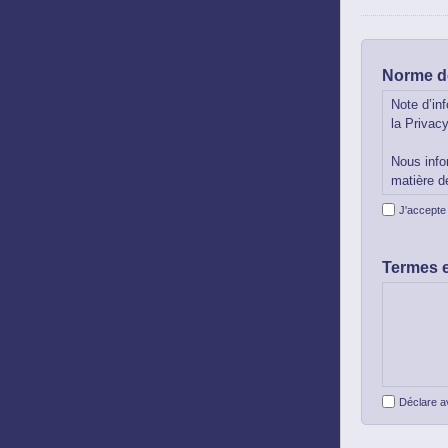
Norme d
Note d’in
la Privacy
Nous info
matière d
des donné
J'accepte 
Clients à
qui inspir
Termes e
Traitemen
complexe 
qui concer
consultati
comparaiso
diffusion
dans la b
Déclare av
Selon les
empreints 