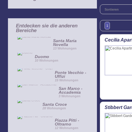
Sortieren
Entdecken sie die anderen
1
Bereiche
Cecilia Apa
Santa Maria
Novella
13
Wohnungen
Duomo
10
Wohnungen
Ponte Vecchio -
Uffizi
15
Wohnungen
San Marco -
Accademia
3
Wohnungen
Santa Croce
Stibbert Ga
28
Wohnungen
Piazza Pitti -
Oltrarno
12
Wohnungen