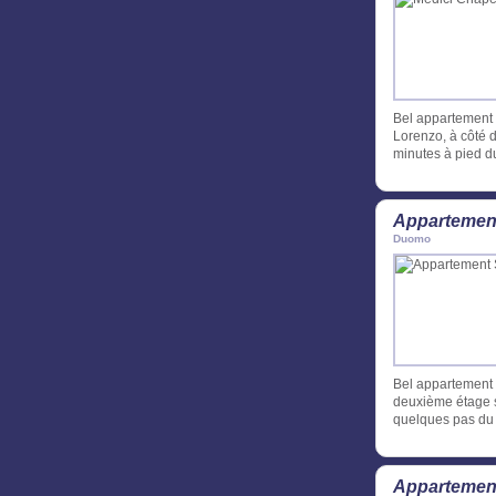
Bel appartement 
Lorenzo, à côté 
minutes à pied d
Appartement
Duomo
Bel appartement 
deuxième étage s
quelques pas du 
Appartement