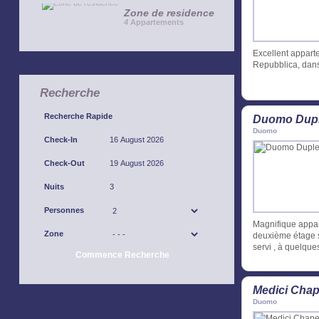
Zone de residence
4
Appartements
Excellent appart
Repubblica, dans l
Recherche
Recherche Rapide
Duomo Dupl
Duomo
Check-In
Check-Out
Nuits
Personnes
Magnifique appar
Zone
deuxième étage s
servi , à quelqu
Commence Recherche
Medici Chap
Duomo