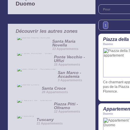
Duomo
Pour
1
Découvrir les autres zones
Piazza dell
Santa Maria
Duomo
Novella
13
Appartements
Ponte Vecchio -
Uffizi
15
Appartements
San Marco -
Accademia
3
Appartements
Ce charmant appa
pas de la Piazza 
Santa Croce
Florence.
28
Appartements
Piazza Pitti -
Oltrarno
Appartemen
12
Appartements
Duomo
Tuscany
21
Appartements