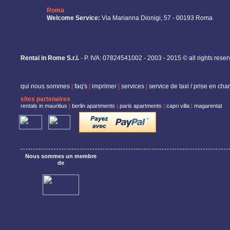
Roma
Welcome Service:
Via Marianna Dionigi, 57 - 00193 Roma
Rental in Rome S.r.l.
- P. IVA: 07824541002 - 2003 - 2015 © all rights rese
qui nous sommes
|
faq's
|
imprimer
|
services
|
service de taxi / prise en cha
sites partenaires
rentals in mauritius
|
berlin apartments
|
paris apartments
|
capri villa
|
magarental
Nous sommes un membre
de