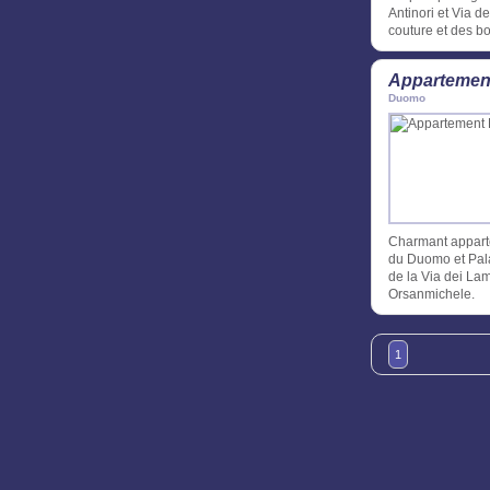
Antinori et Via d
couture et des bo
Appartement
Duomo
Charmant apparte
du Duomo et Pala
de la Via dei Lamb
Orsanmichele.
1