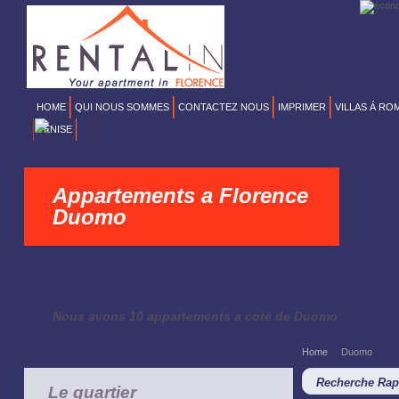
HOME
QUI NOUS SOMMES
CONTACTEZ NOUS
IMPRIMER
VILLAS Á RO
VENISE
Appartements a Florence
Duomo
Nous avons 10 appartements a coté de Duomo
Home
Duomo
Recherche Rap
Le quartier