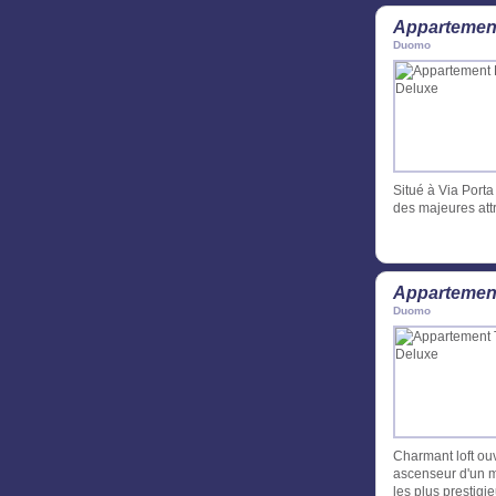
Appartemen
Duomo
Situé à Via Porta 
des majeures attr
Appartemen
Duomo
Charmant loft ou
ascenseur d'un ma
les plus prestig