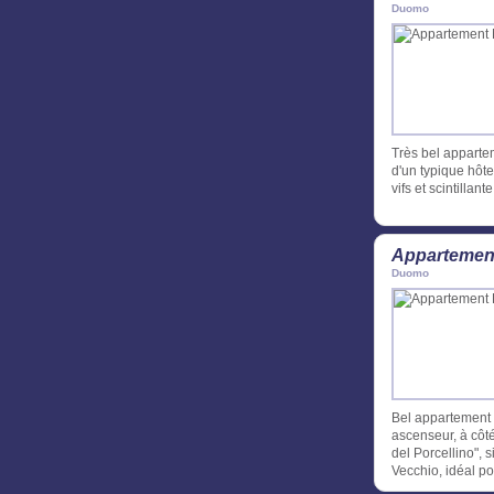
Duomo
Très bel apparte
d'un typique hôte
vifs et scintillan
Appartement
Duomo
Bel appartement
ascenseur, à côté
del Porcellino", 
Vecchio, idéal pou