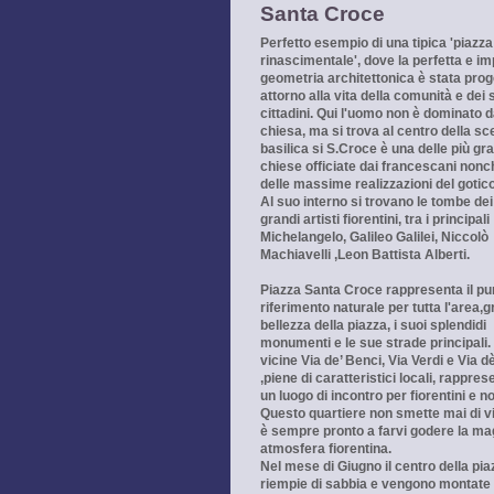
Santa Croce
Perfetto esempio di una tipica 'piazza
rinascimentale', dove la perfetta e i
geometria architettonica è stata prog
attorno alla vita della comunità e dei 
cittadini. Qui l'uomo non è dominato d
chiesa, ma si trova al centro della sc
basilica si S.Croce è una delle più gr
chiese officiate dai
francescani
nonc
delle massime realizzazioni del
gotic
Al suo interno si trovano le tombe dei
grandi artisti fiorentini, tra i principali
Michelangelo, Galileo Galilei, Niccolò
Machiavelli ,Leon Battista Alberti.
Piazza Santa Croce rappresenta il pu
riferimento naturale per tutta l'area,g
bellezza della piazza, i suoi splendidi
monumenti e le sue strade principali.
vicine Via de’ Benci, Via Verdi e Via d
,piene di caratteristici locali, rappre
un luogo di incontro per fiorentini e n
Questo quartiere non smette mai di v
è sempre pronto a farvi godere la ma
atmosfera fiorentina.
Nel mese di Giugno il centro della pia
riempie di sabbia e vengono montate 