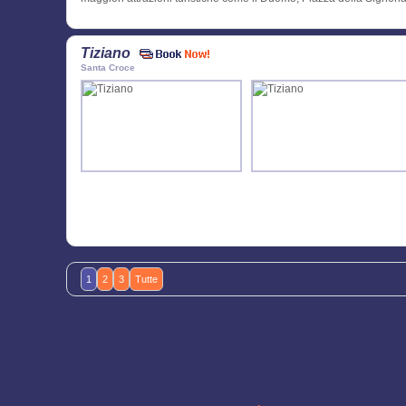
Tiziano
Santa Croce
1
2
3
Tutte