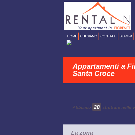
HOME
CHI SIAMO
CONTATTI
STAMPA
Appartamenti a Fi
Santa Croce
28
Abbiamo
strutture nelle 
La zona