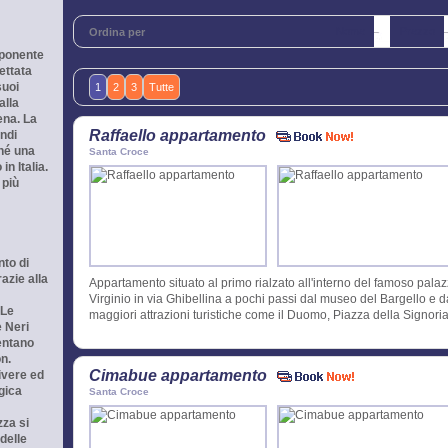
Nome
Prezzo
Ordina per
mponente
ettata
suoi
1
2
3
Tutte
alla
ena. La
Raffaello appartamento
andi
hé una
Santa Croce
o
in
Italia
.
 più
nto di
razie alla
Appartamento situato al primo rialzato all'interno del famoso pala
Virginio in via Ghibellina a pochi passi dal museo del Bargello e d
 Le
maggiori attrazioni turistiche come il Duomo, Piazza della Signoria
è Neri
sentano
on.
Cimabue appartamento
ivere ed
gica
Santa Croce
zza si
delle