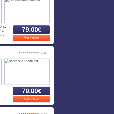
amoso
79.00
€
d a
azza
Vedi scheda
1/10
79.00
€
Vedi scheda
8/10