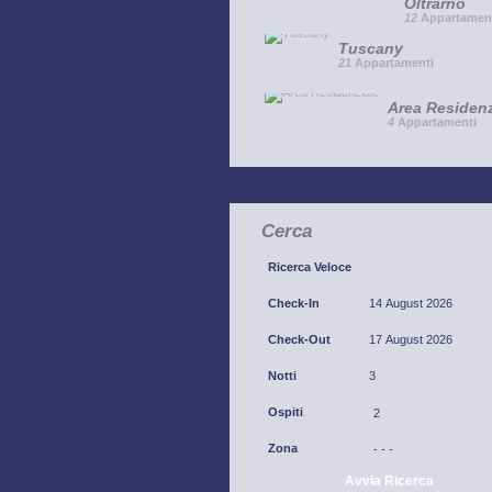
Oltrarno
12
Appartamen
Tuscany
21
Appartamenti
Area Residenz
4
Appartamenti
Cerca
Ricerca Veloce
Check-In
Check-Out
Notti
Ospiti
Zona
Avvia Ricerca