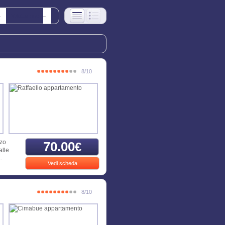
Valutazione
8/10
zzo
70.00
€
alle
.
Vedi scheda
8/10