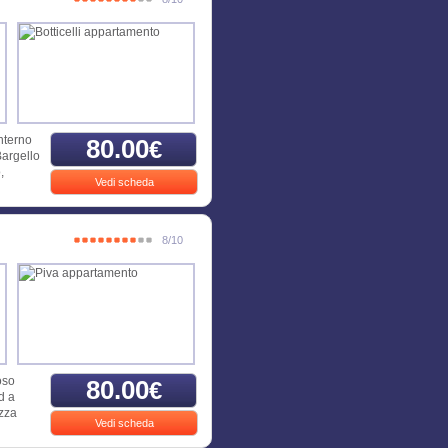
nterno
80.00
€
Bargello
,
Vedi scheda
8/10
oso
80.00
€
d a
azza
Vedi scheda