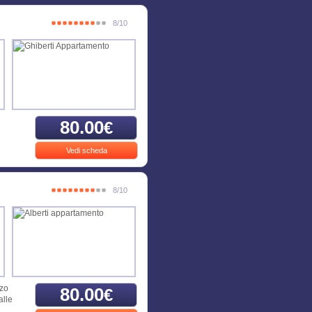
8/10
80.00
€
Vedi scheda
8/10
zzo
80.00
€
alle
.