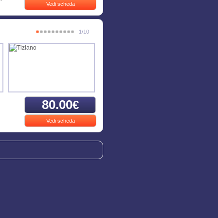
Vedi scheda
1/10
80.00
€
Vedi scheda