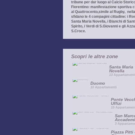
tribune per dar luogo al Calcio Storic
Fiorentino: manifestazione sportiva c
al Quattrocento,simile al Rugby, nella
sfidano le 4 compagini cittadine: i Ro
Santa Maria Novella, i Bianchi di San
Spirito, i Verdi di S.Giovanni e gli Azzu
S.Croce.
Scopri le altre zone
Santa Maria
Novella
13
Appartament
Duomo
10
Appartamenti
Ponte Vecch
Uffizi
15
Appartamen
San Marco
Accademi
3
Appartame
Piazza Pitti 