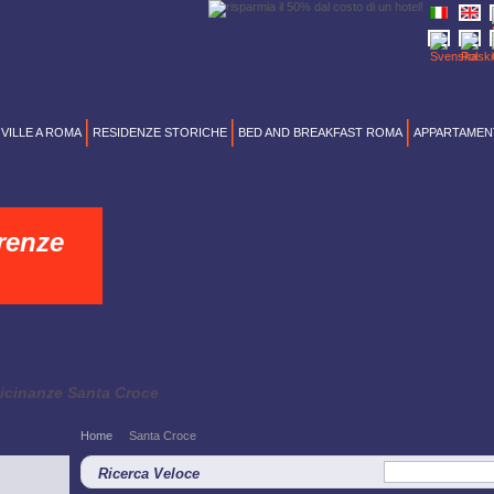
VILLE A ROMA
RESIDENZE STORICHE
BED AND BREAKFAST ROMA
APPARTAMENT
renze
vicinanze Santa Croce
Home
Santa Croce
Ricerca Veloce