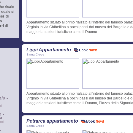
o
he risale
 quale si
ssi di
to
Appartamento situato al primo rialzato all'interno del famoso pala
rri di
Virginio in via Ghibellina a pochi passi dal museo del Bargello e d
maggiori attrazioni turistiche come il Duomo.
Lippi Appartamento
Santa Croce
i
Appartamento situato al primo rialzato all'interno del famoso pala
io -
Virginio in via Ghibellina a pochi passi dal museo del Bargello e d
maggiori attrazioni turistiche come il Duomo, Piazza della Signoria
ti
 -
a
Petrarca appartamento
nti
Santa Croce
-