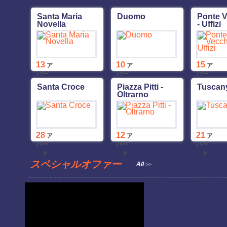
Santa Maria
Duomo
Ponte 
Novella
- Uffizi
13
10
15
ア
ア
ア
パー
パー
パー
ト
ト
ト
Santa Croce
Piazza Pitti -
Tuscan
Oltrarno
28
12
21
ア
ア
ア
パー
パー
パー
ト
ト
ト
スペシャルオファー
All