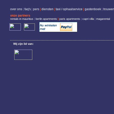
over ons
|
faq's
|
pers
|
diensten
|
taxi / ophaalservice
|
gastenboek
|
trouwen
onze partners
rentals in mauritius
|
berlin apartments
|
paris apartments
|
capri villa
|
magarental
Wij zijn lid van: