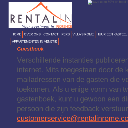
HOME
OVER ONS
CONTACT
PERS
VILLA'S ROME
HUUR EEN KASTEEL
APPARTEMENTEN IN VENETIË
Guestbook
Verschillende instanties publicere
internet. Mits toegestaan door de k
mailadressen van de gasten die v
toekomen. Als u enige vorm van twi
gastenboek, kunt u gewoon een dir
persoon die zijn feedback verstuu
customerservice@rentalinrome.c